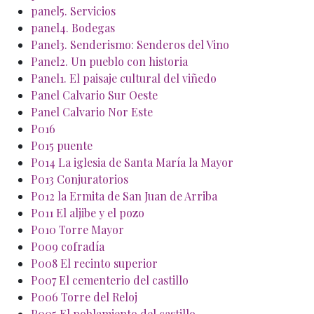
panel5. Servicios
panel4. Bodegas
Panel3. Senderismo: Senderos del Vino
Panel2. Un pueblo con historia
Panel1. El paisaje cultural del viñedo
Panel Calvario Sur Oeste
Panel Calvario Nor Este
P016
P015 puente
P014 La iglesia de Santa María la Mayor
P013 Conjuratorios
P012 la Ermita de San Juan de Arriba
P011 El aljibe y el pozo
P010 Torre Mayor
P009 cofradía
P008 El recinto superior
P007 El cementerio del castillo
P006 Torre del Reloj
P005 El poblamiento del castillo