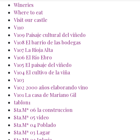
Inicio General
Wineries
Where to eat
Visit our castle
V110
V109 Paisaje cultural del viñedo
V108 El barrio de las bodegas
V107 La Rioja Alta
V106 El Río Ebro
V105 El paisaje del viñedo
V104 El cultivo de la viña
V103
V102 2000 años elaborando vino
V101 La casa de Mariano Gil
tablon1
Sta.Mª 06 la construccion
Sta.Mª 05 video
Sta.Mª 04 Poblado
Sta.Mª 03 Lagar
Sta Mª 02 Iglesia